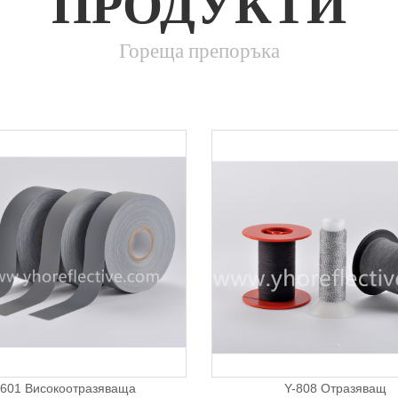
ПРОДУКТИ
Гореща препоръка
-601 Високоотразяваща
Y-808 Отразяващ