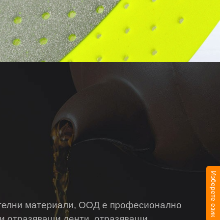
Изберете език
елни материали, ООД е професионално
и отразяващи ленти, отразяващи