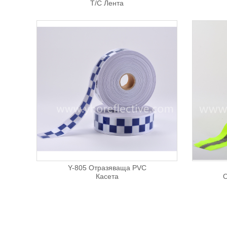
T/C Лента
Y-805 Отразяваща PVC
Касета
О