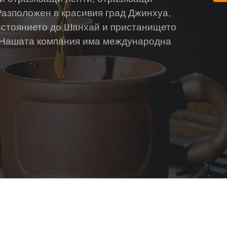
Разположен в красивия град Джинхуа,
зстоянието до Шанхай и пристанището
. Нашата компания има международна